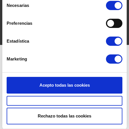
Necesarias
de
En CMS, Consultoria e Ingeniería, con el afán de
consentimiento
ofrecer una mayor cartera de servicios día a día
Preferencias
hemos ampliado nuestra oferta de consultoría
con…
Leer más »
Estadística
Marketing
Acepto todas las cookies
Rechazo todas las cookies