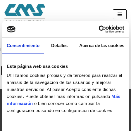
Saltar
al
contenido
Consentimiento
Detalles
Acerca de las cookies
Portada
»
BRC
BRC
Esta página web usa cookies
Utilizamos cookies propias y de terceros para realizar el
análisis de la navegación de los usuarios y mejorar
nuestros servicios. Al pulsar Acepto consiente dichas
cookies. Puede obtener más información pulsando
Más
información
o bien conocer cómo cambiar la
configuración pulsando en configuración de cookies
CERTIFICACIÓN AGROALIMENTARIA
Selección