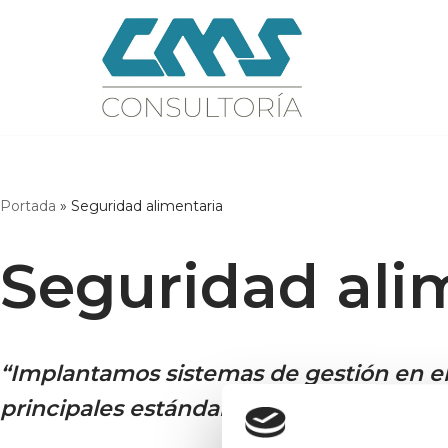
Saltar
al
contenido
Portada
»
Seguridad alimentaria
Seguridad ali
“
Implantamos sistemas de gestión en el
principales estándares internacionales
”