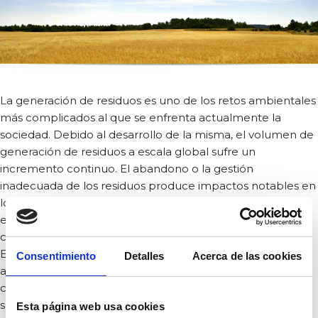
La generación de residuos es uno de los retos ambientales
más complicados al que se enfrenta actualmente la
sociedad. Debido al desarrollo de la misma, el volumen de
generación de residuos a escala global sufre un
incremento continuo. El abandono o la gestión
inadecuada de los residuos produce impactos notables en
los medios receptores y puede provocar contaminación
en el agua, en el suelo, en el aire, contribuir al cambio
climático y afectar a los ecosistemas y a la salud humana.
En cambio, cuando los residuos se gestionan de forma
Consentimiento
Detalles
Acerca de las cookies
adecuada, se pueden convertir en recursos que
contribuyan al ahorro de materias primas y garanticen la
sostenibilidad económica, con un efecto positivo sobre la
Esta página web usa cookies