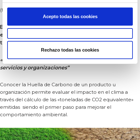
(fuente: Aenor)
Acepto todas las cookies
En CMS Consultoría e Ingeniería, asesoramos a las
empresas para implementar estrategias de
tendencia hacia «Residuos Cero» en sus procesos.
Rechazo todas las cookies
«Cálculo de la huella de Carbono de productos,
servicios y organizaciones
”
Conocer la Huella de Carbono de un producto u
organización permite evaluar el impacto en el clima a
través del cálculo de las «toneladas de CO2 equivalente»
emitidas siendo el primer paso para mejorar el
comportamiento ambiental.